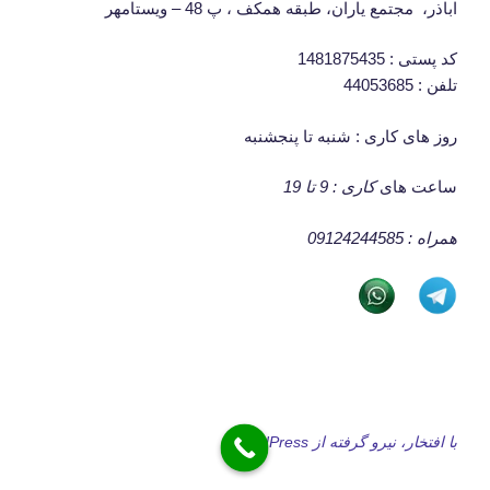
اباذر، مجتمع یاران، طبقه همکف ، پ 48 – ویستامهر
کد پستی : 1481875435
تلفن : 44053685
روز های کاری : شنبه تا پنجشنبه
ساعت های
کاری : 9 تا 19
همراه : 09124244585
با افتخار، نیرو گرفته از WordPress