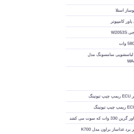
ساز استلا
اور کامپیوتر
W205
ن لباسشویی سامسونگ مدل
WA
تیونینگ
330 وات که سوت می کشد
 برد غذاساز براون مدل K700