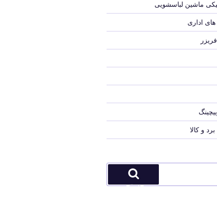
نیکی ماشین لباسشویی
های اداری
فریزر
یچینگ
 و کالا
جستجو