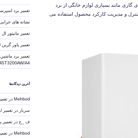
ی گازی مانند بسیاری لوازم خانگی از برد
تعمیر برد اسپرسو
 کنترل و مدیریت کارکرد محصول استفاده می
نشانه های خرابی پ
تعمیر مانیتور ال جی 3S
تعمیر پاور گرین 580 وات
تعمیر برد ماشی
45T3200AW/A4
آخرین دیدگاه‌ها
Mehbod
در
تعمیر ECU ریمپ چیپ 
سرباز
در
تعمیر ECU ریمپ چیپ تیونینگ
ف _ج
در
تعمیر پاور گرین 
Mehbod
در
تعمیر